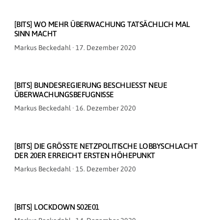
[BITS] WO MEHR ÜBERWACHUNG TATSÄCHLICH MAL
SINN MACHT
Veröffentlicht
Markus Beckedahl ·
17. Dezember 2020
am
[BITS] BUNDESREGIERUNG BESCHLIESST NEUE Ü
BERWACHUNGSBEFUGNISSE
Veröffentlicht
Markus Beckedahl ·
16. Dezember 2020
am
[BITS] DIE GRÖSSTE NETZPOLITISCHE LOBBYSCHLACHT D
ER 20ER ERREICHT ERSTEN HÖHEPUNKT
Veröffentlicht
Markus Beckedahl ·
15. Dezember 2020
am
[BITS] LOCKDOWN S02E01
Veröffentlicht