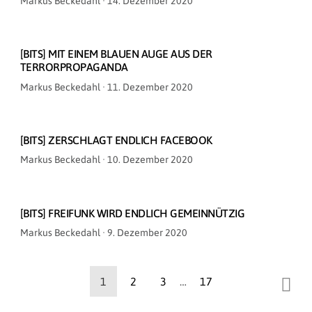
Markus Beckedahl ·
14. Dezember 2020
am
[BITS] MIT EINEM BLAUEN AUGE AUS DER
TERRORPROPAGANDA
Veröffentlicht
Markus Beckedahl ·
11. Dezember 2020
am
[BITS] ZERSCHLAGT ENDLICH FACEBOOK
Veröffentlicht
Markus Beckedahl ·
10. Dezember 2020
am
[BITS] FREIFUNK WIRD ENDLICH GEMEINNÜTZIG
Veröffentlicht
Markus Beckedahl ·
9. Dezember 2020
am
Beitrags-
1
2
3
…
17
Navigation